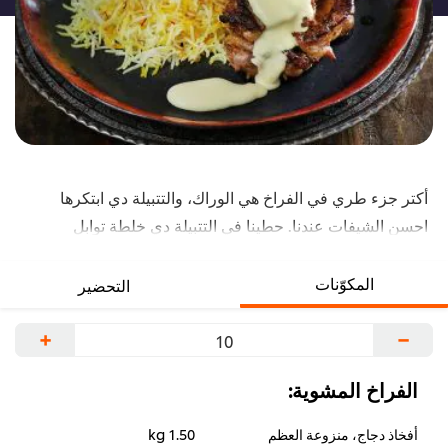
أكتر جزء طري في الفراخ هي الوراك، والتتبيلة دي ابتكرها
احسن الشيفات عندنا. حطينا في التتبيلة دي خلطة توابل
الدواجن من كنور، اللي بتميزها عن باقي التتبيلات. مكعبات
مرقة الفراخ من كنور هتقوي نكهة الرز بالزعفران اللي هنقدمه
المكوّنات
التحضير
مع صلصة كريمة الثوم.
+
−
الفراخ المشوية:
أفخاذ دجاج، منزوعة العظم
1.50 kg