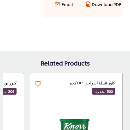
Email
Download PDF
Related Products
كنور تتبيلة الدواجن ٦×١كجم
كنور بودرة مرقة 
206
502
نقاط ولاء
نقاط ولاء