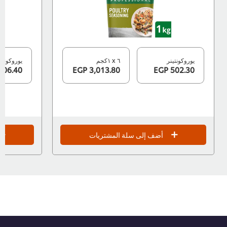
يوروكونتينر
٦ x ١كجم
يوروكونتينر
206.40 EGP
3,013.80 EGP
502.30 EGP
أضف إلى سلة المشتريات