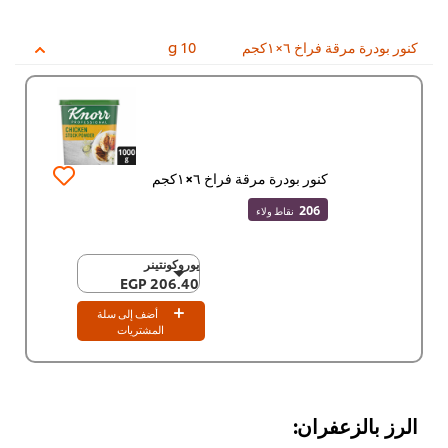
كنور بودرة مرقة فراخ ٦×١كجم
10 g
كنور بودرة مرقة فراخ ٦×١كجم
206
نقاط ولاء
يوروكونتينر
يوروكونتينر
206.40 EGP
206.40 EGP
٦ x ١كجم
أضف إلى سلة
1,238.70 EGP
المشتريات
الرز بالزعفران: