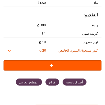
ماء
1.50 l
التقديم:
زبدة
300 g
كريمة طهي
1 l
ثوم مفروم
10 g
كنور مسحوق الليمون الحامض
20 g
أطباق رئسية
فراخ
المطبخ العربي