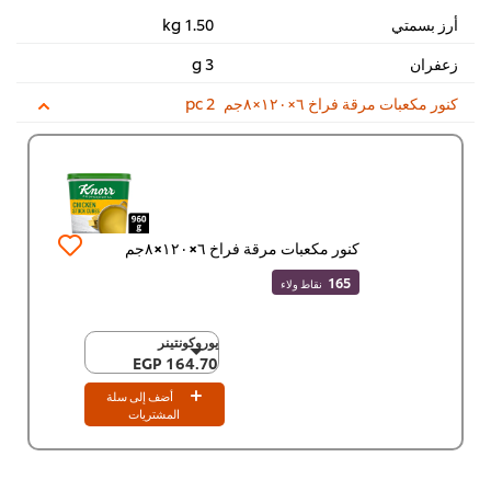
أرز بسمتي
1.50 kg
زعفران
3 g
كنور مكعبات مرقة فراخ ٦×١٢٠×٨جم
2 pc
كنور مكعبات مرقة فراخ ٦×١٢٠×٨جم
165
نقاط ولاء
يوروكونتينر
يوروكونتينر
164.70 EGP
164.70 EGP
٦ x ١٢٠ x ٨ جم
أضف إلى سلة
988.00 EGP
المشتريات