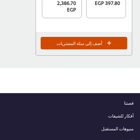
2,386.70
397.80 EGP
EGP
أضف إلى سلة المشتريات
قصتنا
أفكار للشيفات
منيوهات المستقبل