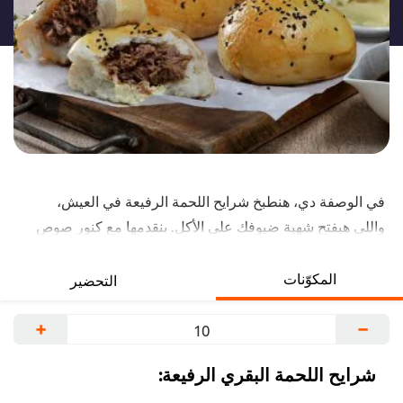
لهذا
في الوصفة دي، هنطبخ شرايح اللحمة الرفيعة في العيش،
واللي هيفتح شهية ضيوفك على الأكل. بنقدمها مع كنور صوص
الجريفي علشان تغمسها فيه، وعلشان طعم أحلى، ما تنساش
تضيف مستردة ديجون. بنرشحلك الطبق ده في رمضان.
المكوّنات
التحضير
+
−
شرايح اللحمة البقري الرفيعة: