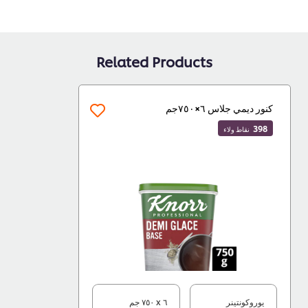
Related Products
كنور ديمي جلاس ٦×٧٥٠جم
398
نقاط ولاء
يوروكونتينر
٦ x ٧٥٠ جم