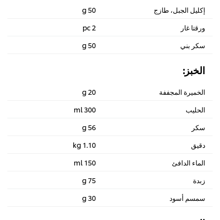
إكليل الجبل، طازج
50 g
ورقتا غار
2 pc
سكر بني
50 g
الخبز:
الخميرة المجففة
20 g
الحليب
300 ml
سكر
56 g
دقيق
1.10 kg
الماء الدافئ
150 ml
زبدة
75 g
سمسم أسود
30 g