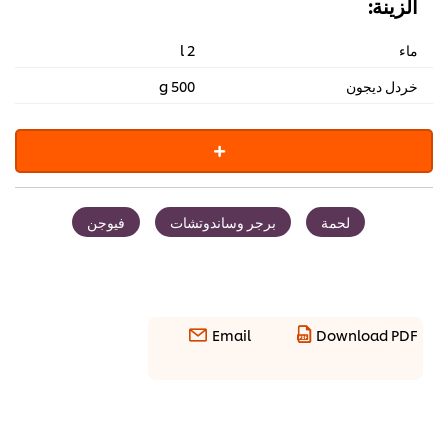
الزينة:
ماء
2 l
خردل ديجون
500 g
لحمة
برجر وساندوتشات
فيوجن
Email
Download PDF