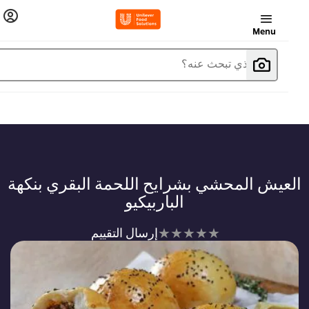
Menu
ما الذي تبحث عنه؟
لعيش المحشي بشرايح اللحمة البقري بنكهة
الباربيكيو
لم
إرسال التقييم
يتم
تقديم
أي
تقييمات