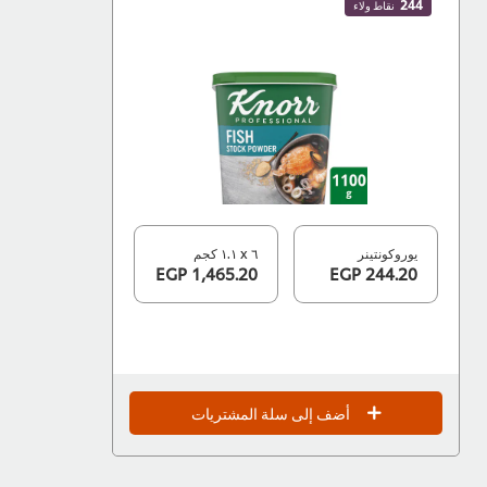
244
نقاط ولاء
يوروكونتينر
٦ x ١.١ كجم
1,465.20 EGP
244.20 EGP
أضف إلى سلة المشتريات