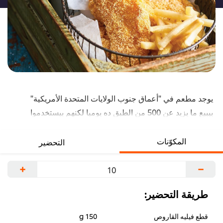
يوجد مطعم في "أعماق جنوب الولايات المتحدة الأمريكية"
بيبيع ما يزيد عن 500 من الطبق ده يوميا لكنهم بيستخدموا
سمك السلور. للأسف، سمك السلور مش متوفر عندنا
فنستخدم قاروص وبردوا سعداء!
المكوّنات
التحضير
+
−
طريقة التحضير:
قطع فيليه القاروص
150 g