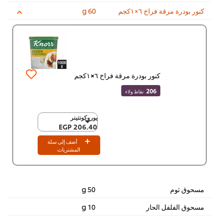
كنور بودرة مرقة فراخ ٦×١كجم
60 g
كنور بودرة مرقة فراخ ٦×١كجم
206
نقاط ولاء
يوروكونتينر
يوروكونتينر
206.40 EGP
206.40 EGP
٦ x ١كجم
أضف إلى سلة
1,238.70 EGP
المشتريات
مسحوق ثوم
50 g
مسحوق الفلفل الحار
10 g