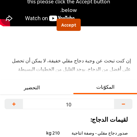
this please click the Accept button
below.
Accept
إن كنت تبحث عن وجبة دجاج مقلي خفيفة، لا يمكن أن تحصل
على أفضل من الدجاج. يوجد القليل من الخطوات البسيطة
يمكن أن تتخذها لتجعلها أحلى لضيوفك، مثل المنقوع، القشرة
والصلصة. انظر الوصفة أدناه للحصول على الدجاج بالزعتر،
المكوّنات
التحضير
الثوم والعسل.
+
−
لقيمات الدجاج:
صدور دجاج مقلي - وصفة انتاجية
210 kg