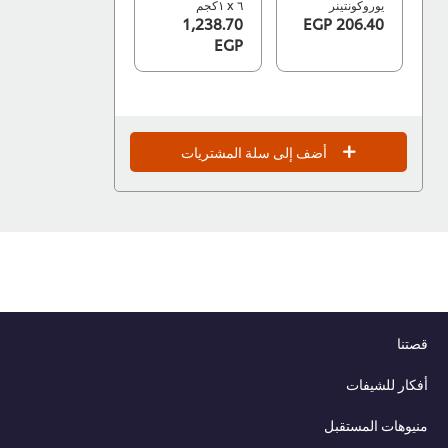
يوروكونتينر
٦ x ١كجم
1,238.70
206.40 EGP
EGP
أضف إلى سلة المشتريات
قصتنا
أفكار للشيفات
منيوهات المستقبل