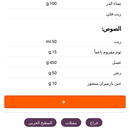
نشاء الذر
100 g
زيت قلي
الصوص:
زيت
50 ml
ثوم مفروم ناعماً
15 g
عسل
450 g
زعتر
50 g
جبن بارميزان مبشور
10 g
فراخ
مقبلات
المطبخ العربي