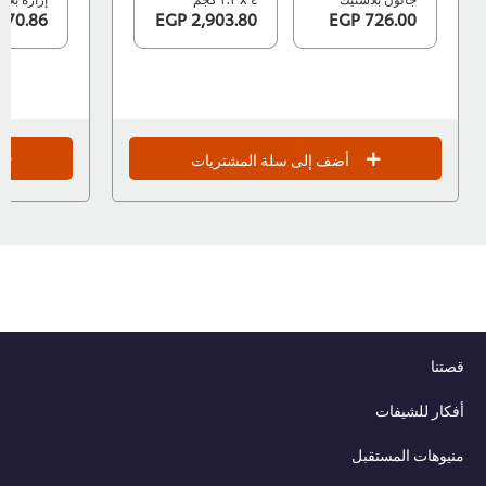
570.86 EGP
2,903.80 EGP
726.00 EGP
أضف إلى سلة المشتريات
قصتنا
أفكار للشيفات
منيوهات المستقبل