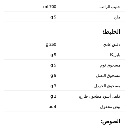
حليب الرائب
700 ml
ملح
5 g
الخليط:
دقيق عادي
250 g
بابريكا
5 g
مسحوق ثوم
5 g
مسحوق البصل
5 g
مسحوق الخردل
3 g
فلفل أسود مطحون طازج
2 g
بيض مخفوق
4 pc
الصوص: