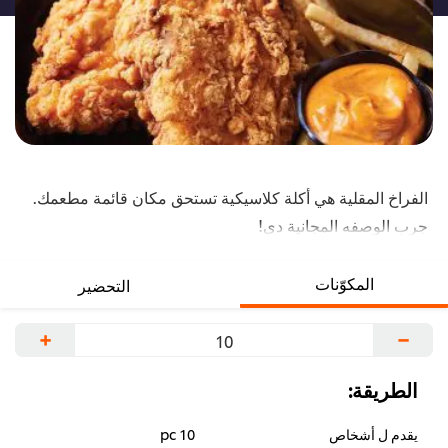
الفراخ المقلية هي أكلة كلاسيكية تستحق مكان قائمة مطعمك.
جرب الوصفه المجانية دي!
نصيحة: ضيف الفلفل الأحمر للخليط عشان توصل طعم و نكهة
الطبق ده لمستوى أعلى بكتير!
المكوّنات
التحضير
+
−
الطريقة:
يقدم ل أشخاص
10 pc