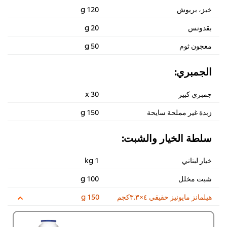
خبز، بريوش
120 g
بقدونس
20 g
معجون ثوم
50 g
الجمبري:
جمبري كبير
30 x
زبدة غير مملحة سايحة
150 g
سلطة الخيار والشبت:
خيار لبناني
1 kg
شبت مخلل
100 g
هيلمانز مايونيز حقيقي ٤×٣.٣كجم
150 g