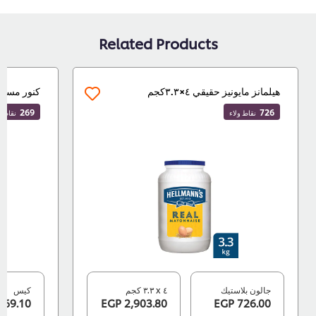
Related Products
هيلمانز مايونيز حقيقي ٤×٣.٣كجم
كنور مسحوق 
269
726
نقاط ولاء
نقاط ولاء
جالون بلاستيك
٤ x ٣.٣ كجم
كيس
269.10 EGP
2,903.80 EGP
726.00 EGP