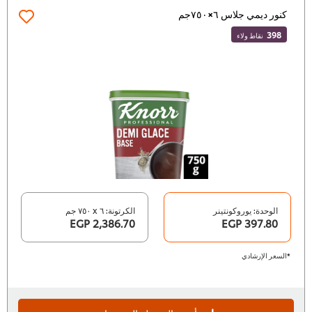
كنور ديمي جلاس ٦×٧٥٠جم
398
نقاط ولاء
الوحدة: يوروكونتينر
الكرتونة: ٦ x ٧٥٠ جم
2,386.70 EGP
397.80 EGP
*السعر الإرشادي