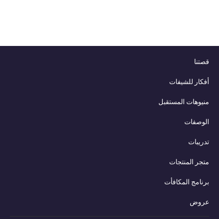
قصتنا
أفكار للشيفات
منيوهات المستقبل
الوصفات
تدريبات
متجر المنتجات
برنامج المكافأت
عروض