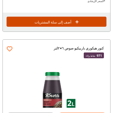
*السعر الإرشادي
أضف إلى سلة المشتريات
كنور هيكوري باربيكيو صوص ٦×٢لتر
971
نقاط ولاء