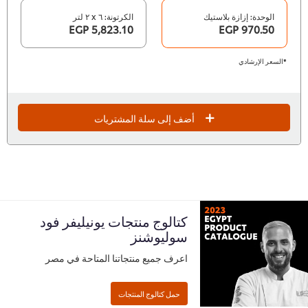
الوحدة: إزازة بلاستيك
الكرتونة: ٦ x ٢ لتر
5,823.10 EGP
970.50 EGP
*السعر الإرشادي
أضف إلى سلة المشتريات
كتالوج منتجات يونيليفر فود
سوليوشنز
اعرف جميع منتجاتنا المتاحة في مصر