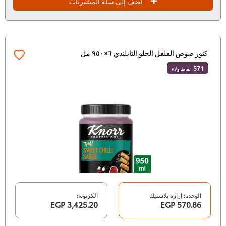
أضف إلى سلة المشتريات
كنور صوص الفلفل الحلو التايلندي ٦×٩٥٠ مل
571
نقاط ولاء
الوحدة: إزازة بلاستيك
الكرتونة:
3,425.20 EGP
570.86 EGP