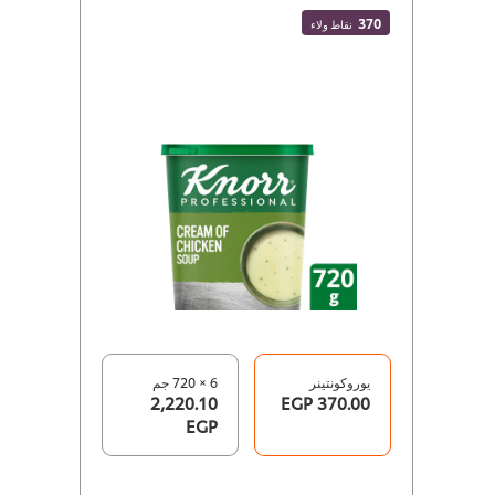
370
نقاط ولاء
يوروكونتينر
6 × 720 جم
2,220.10
370.00 EGP
EGP