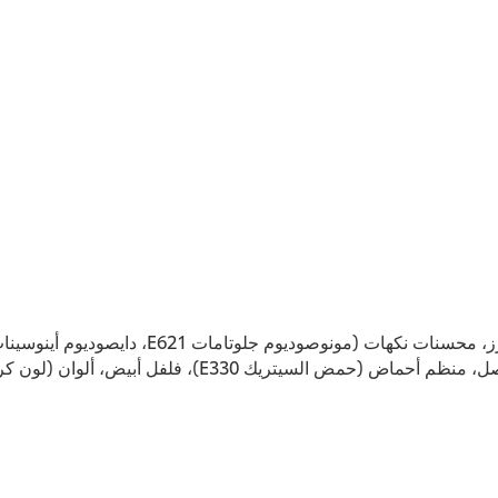
 ألوان (لون كراميل E150c، راتنج الكركم)، مستخلص بابريكا