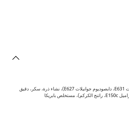
دهن نخيل مهدرج، نشاء ذرة معدل، ملح، مالتوديكسترين، دقيق رز، محسنات نكهات (مونوصوديوم جلوتامات E621، دايصوديوم أينوسينات E631، دابصوديوم جوانيلات E627)، نشاء ذرة، سكر، دقيق