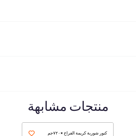
منتجات مشابهة
كنور شوربة كريمة الفراخ ×٧٢٠جم