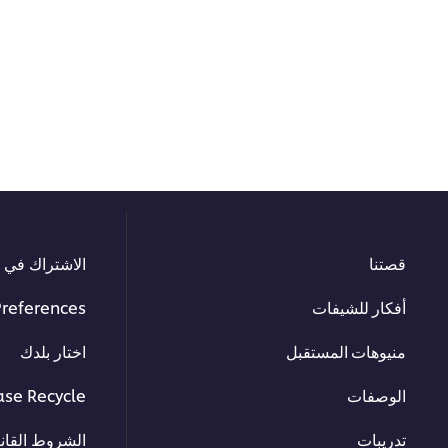
قصتنا
الاشتراك في ا
أفكار للشيفات
Preferences
منيوهات المستقبل
اختار بلدك
الوصفات
ase Recycle
تدريبات
الشروط القانو