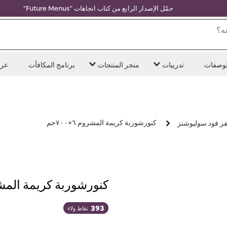
حمّل الإصدار الرابع من كتاب اتجاهات "Future Menus"
ه؟
لوصفات
تدريبات
متجر المنتجات
برنامج المكافأت
عر
كنورشوربة كريمة المشروم ٦×٧٠٠جم
فر فود سوليوشنز
كنورشوربة كريمة المشروم ٦
393
نقاط ولاء