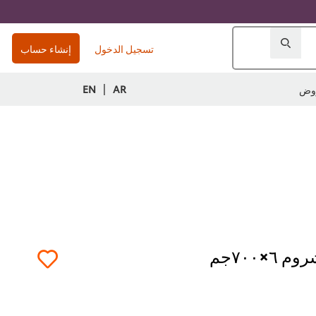
تسجيل الدخول
إنشاء حساب
|
EN
AR
وض
×٧٠٠جم