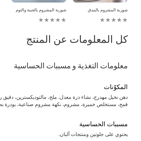
شوربة المشروم بالبندق
شوربة المشروم بالجبنة والثوم
لم
لم
يتم
يتم
تقديم
تقديم
أي
أي
كل المعلومات عن المنتج
تقييمات
تقييمات
لهذا
لهذا
معلومات التغذية و مسببات الحساسية
المكوّنات
قمح، مستخلص خميرة، مشروم، نكهة مشروم صناعية، بودرة بصل، منظم أحماض (حمض السيتريك E330)، فلفل أبيض،
مسببات الحساسية
يحتوي على جلوتين ومنتجات ألبان.