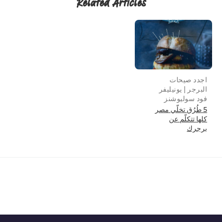
Related Articles
جدد صيحات
لبرجر | يونيليفر
ود سوليوشنز
5 طُرُق تخلّي مصر
لها تتكلّم عن
رجرك