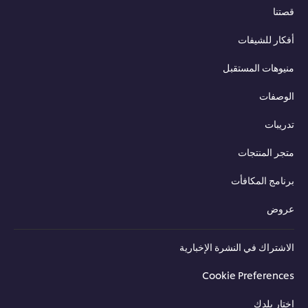
نا
ار للشيفات
وهات المستقبل
وصفات
يبات
ر المنتجات
امج المكافأت
وض
شتراك في النشرة الإخبارية
Cookie Preferenc
ار بلدك