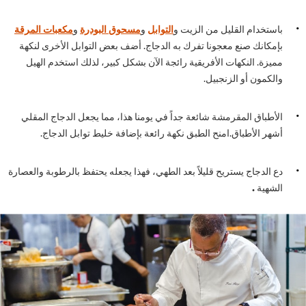
باستخدام القليل من الزيت و
التوابل
و
مسحوق البودرة
و
مكعبات المرقة
بإمكانك صنع معجونا تفرك به الدجاج. أضف بعض التوابل الأخرى لنكهة
مميزة. النكهات الأفريقية رائجة الآن بشكل كبير، لذلك استخدم الهيل
والكمون أو الزنجبيل.
الأطباق المقرمشة شائعة جداً في يومنا هذا، مما يجعل الدجاج المقلي
أشهر الأطباق.امنح الطبق نكهة رائعة بإضافة خليط توابل الدجاج.
دع الدجاج يستريح قليلاً بعد الطهي، فهذا يجعله يحتفظ بالرطوبة والعصارة
الشهية
.