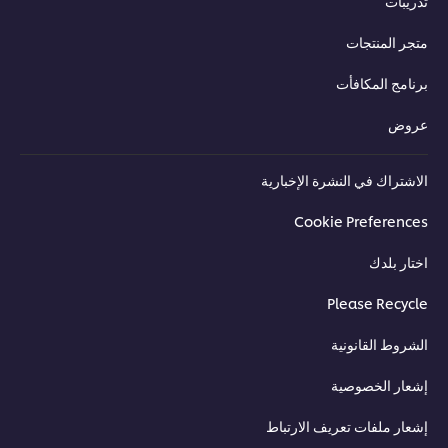
يبات
ر المنتجات
امج المكافأت
وض
شتراك في النشرة الإخبارية
Cookie Preferenc
ار بلدك
Please Recyc
روط القانونية
ار الخصوصية
ار ملفات تعريف الارتباط