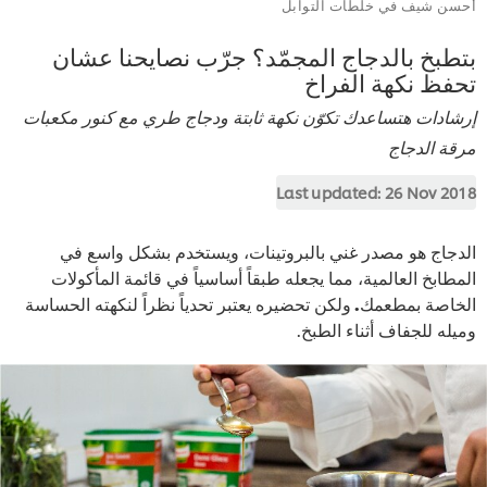
 شيف في خلطات التوابل
بخ بالدجاج المجمّد؟ جرّب نصايحنا عشان
ظ نكهة الفراخ
دات هتساعدك تكوّن نكهة ثابتة ودجاج طري مع كنور مكعبات
 الدجاج
Last updated:
26 Nov 
اج هو مصدر غني بالبروتينات، ويستخدم بشكل واسع في
ابخ العالمية، مما يجعله طبقاً أساسياً في قائمة المأكولات
اصة بمطعمك
.
ولكن تحضيره يعتبر تحدياً نظراً لنكهته الحساسة
ه للجفاف أثناء الطبخ.