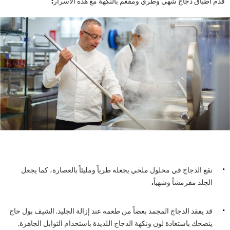
 أطباق دجاج شهي وطري ومفعم بالنكهة مع هذه الأسرار
:
نقع الدجاج في محلول ملحي يجعله طرياً ومليئاً بالعصارة، كما يجعل
الجلد مقرمشاً وشهياً
.
قد يفقد الدجاج المجمد بعضاً من طعمه عند إزالة الجليد. الشيف بول حاج
ينصحك باستعادة لون ونكهة الدجاج اللذيذة باستخدام التوابل الجاهزة.