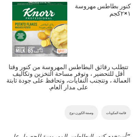
كنور بطاطس مهروسة
١×٢كجم
تتطلب رقائق البطاطس المهروسة من كنور وقتا
أقل للتحضير ، وتوفر مساحة التخزين وتكاليف
العمالة ، وتتجنب النفايات، وتحافظ على جودة ثابتة
على مدار العام.
قائمة المكونات
وصفة الكورن دوج
أستخدم كنور البطاطس المهروسة للحصول على