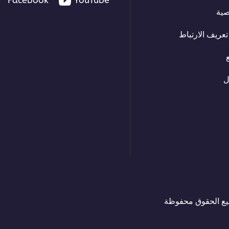
صية
عريف الارتباط
ل