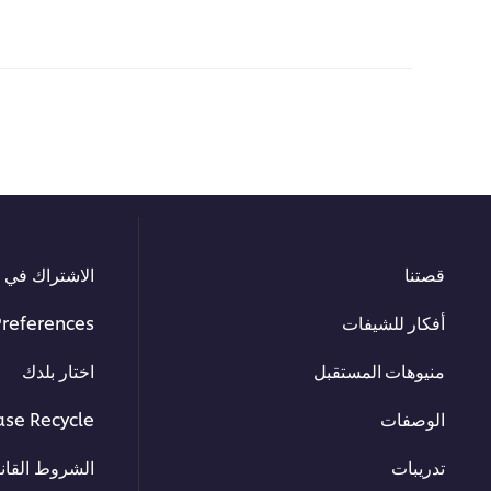
قصتنا
الاشتراك في ا
أفكار للشيفات
Preferences
منيوهات المستقبل
اختار بلدك
الوصفات
ase Recycle
تدريبات
الشروط القانو