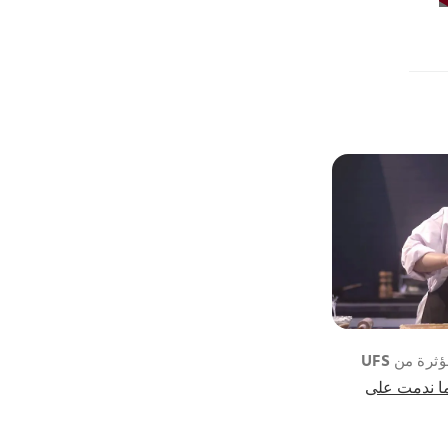
ة من UFS
ا ندمت على