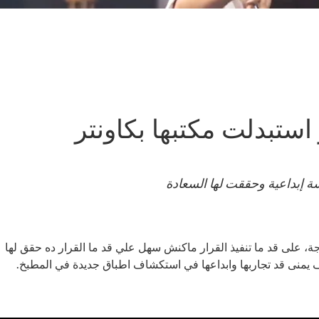
تبدلت مكتبها بكاونتر
 إبداعية وحققت لها السعادة
يمنى اخدت قرار جريء غير حياتها المهنية 180 درجة، على قد ما تنفيذ القرار ماكنش سهل علي قد ما القرار ده حقق لها
ف يمنى قد تجاربها وابداعها في استكشاف اطباق جديدة في المطبخ.