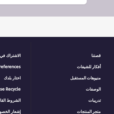
قصتنا
الاشتراك في 
أفكار للشيفات
references
منيوهات المستقبل
اختار بلدك
الوصفات
se Recycle
تدريبات
الشروط القان
متجر المنتجات
إشعار الخصو